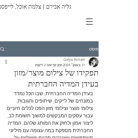
גליה אבירם | צלמת אוכל, לייפסט
צילומי מזון |
צילומי מוצר |
צילומי תדמית
פוסט
Galya Aviram
31 באוק׳ 2024
זמן קריאה 2 דקות
תפקידו של צילום מוצר/מזון
בעידן המדיה החברתית
בעידן המדיה החברתית, שבו הכל נמדד 
במונחים של לייקים, שיתופים ותגובות, 
צילומי מוצר וצילומי מזון הפכו לכלים חיוניים 
עבור עסקים המבקשים למשוך תשומת לב, 
ליצור אמון ולחזק את המותג שלהם. המדיה 
החברתית מספקת במה עצומה עם מיליוני 
משתמשים שצורכים תכנים ויזואליים על 