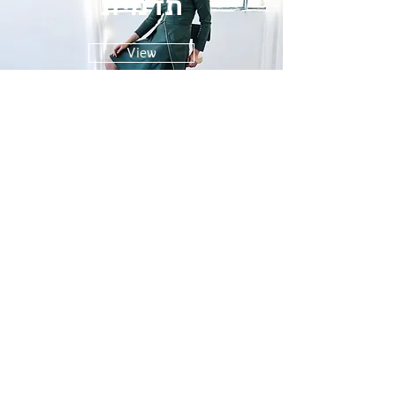
תדמית
View
© 2025 by Galya Aviram Photographer |
כל
הזכויות שמורות לגליה אבירם צלמת |
054.5526077
|
galyany@gmail.com
| ישראל